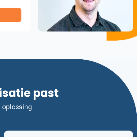
isatie past
n oplossing