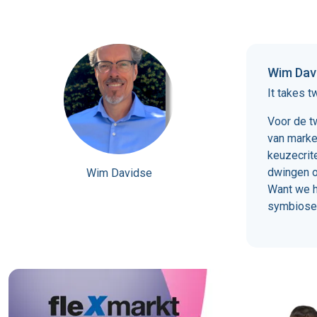
Wim Dav
It takes t
Voor de t
van marke
keuzecrit
dwingen o
Wim Davidse
Want we h
symbiose