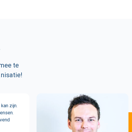
?
 mee te
nisatie!
kan zijn.
wensen.
jvend