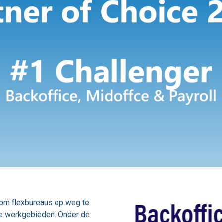
 om flexbureaus op weg te
te werkgebieden. Onder de