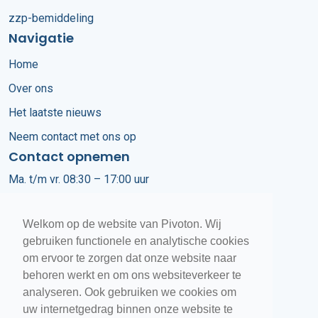
zzp-bemiddeling
Navigatie
Home
Over ons
Het laatste nieuws
Neem contact met ons op
Contact opnemen
Ma. t/m vr. 08:30 – 17:00 uur
+31 (0)318 670 450
Welkom op de website van Pivoton. Wij
info@pivoton.nl
gebruiken functionele en analytische cookies
om ervoor te zorgen dat onze website naar
Customer Services
behoren werkt en om ons websiteverkeer te
+31 (0)318 670 400
analyseren. Ook gebruiken we cookies om
uw internetgedrag binnen onze website te