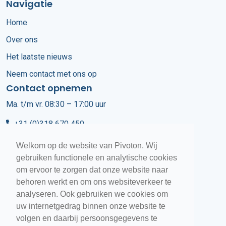
Navigatie
Home
Over ons
Het laatste nieuws
Neem contact met ons op
Contact opnemen
Ma. t/m vr. 08:30 – 17:00 uur
+31 (0)318 670 450
info@pivoton.nl
Welkom op de website van Pivoton. Wij
gebruiken functionele en analytische cookies
Customer Services
om ervoor te zorgen dat onze website naar
behoren werkt en om ons websiteverkeer te
+31 (0)318 670 400
analyseren. Ook gebruiken we cookies om
uw internetgedrag binnen onze website te
volgen en daarbij persoonsgegevens te