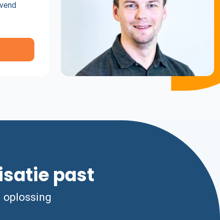
jvend
isatie past
n oplossing