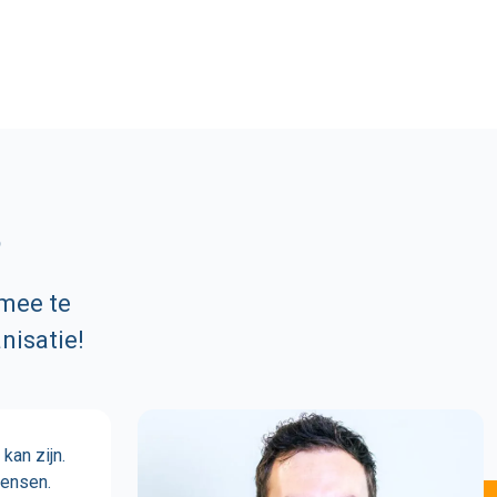
?
 mee te
nisatie!
kan zijn.
wensen.