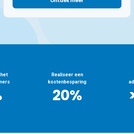
Ontdek meer
 het
Realiseer een
mers
kostenbesparing
ad
%
20%