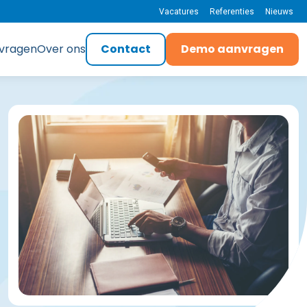
Vacatures
Referenties
Nieuws
 vragen
Over ons
Contact
Demo aanvragen