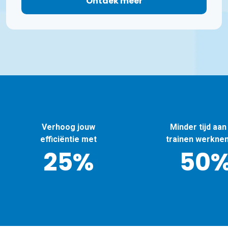
Ontdek meer
Verhoog jouw
Minder tijd aan
efficiëntie met
trainen werkne
25%
50