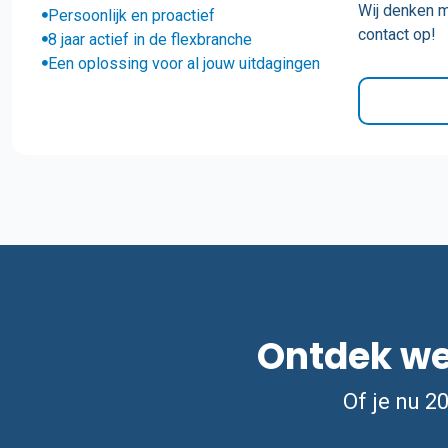
Wij denken m
Persoonlijk en proactief
contact op!
8 jaar actief in de flexbranche
Een oplossing voor al jouw uitdagingen
Ontdek wel
Of je nu 2