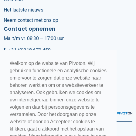
Het laatste nieuws
Neem contact met ons op
Contact opnemen
Ma. t/m vr. 08:30 – 17:00 uur
+31 (0)318 670 450
info@pivoton.nl
Welkom op de website van Pivoton. Wij
gebruiken functionele en analytische cookies
Customer Services
om ervoor te zorgen dat onze website naar
behoren werkt en om ons websiteverkeer te
+31 (0)318 670 400
analyseren. Ook gebruiken we cookies om
uw internetgedrag binnen onze website te
volgen en daarbij persoonsgegevens te
verzamelen. Door het doorgaan op onze
website of door op Accepteer cookies te
klikken, gaat u akkoord met het opslaan van
Pivoton Software © 2026
Bekijk onze sitemap