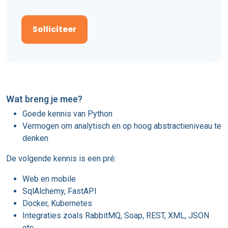
ga
akkoord
met
het
Pivoton
privacy
statement
Wat breng je mee?
(Vereist)
Goede kennis van Python
Vermogen om analytisch en op hoog abstractieniveau te
denken
De volgende kennis is een pré:
Web en mobile
SqlAlchemy, FastAPI
Docker, Kubernetes
Integraties zoals RabbitMQ, Soap, REST, XML, JSON
etc.