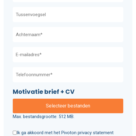
(Vereist)
Geen
titel
Naam
(Vereist)
E-
mailadres
Telefoon
(Vereist)
(Vereist)
Motivatie brief + CV
Selecteer bestanden
Max. bestandsgrootte: 512 MB.
Ik
Ik ga akkoord met het Pivoton privacy statement