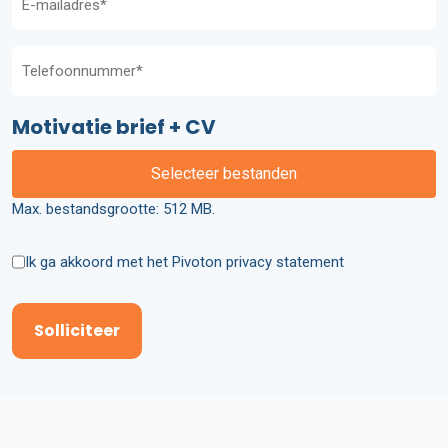
mailadres
Telefoon
(Vereist)
(Vereist)
Motivatie brief + CV
Selecteer bestanden
Max. bestandsgrootte: 512 MB.
Ik
Ik ga akkoord met het Pivoton privacy statement
ga
akkoord
met
het
Pivoton
privacy