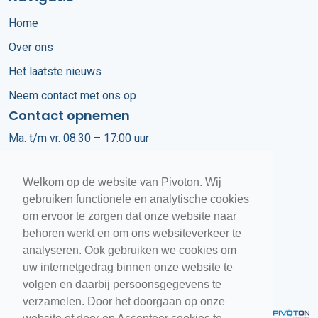
Home
Over ons
Het laatste nieuws
Neem contact met ons op
Contact opnemen
Ma. t/m vr. 08:30 – 17:00 uur
+31 (0)318 670 450
Welkom op de website van Pivoton. Wij
info@pivoton.nl
gebruiken functionele en analytische cookies
om ervoor te zorgen dat onze website naar
Customer Services
behoren werkt en om ons websiteverkeer te
+31 (0)318 670 400
analyseren. Ook gebruiken we cookies om
uw internetgedrag binnen onze website te
volgen en daarbij persoonsgegevens te
verzamelen. Door het doorgaan op onze