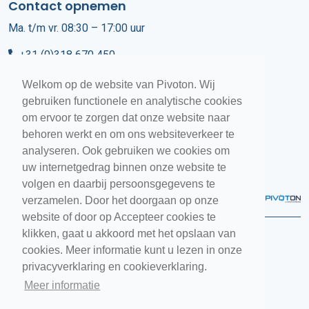
Contact opnemen
Ma. t/m vr. 08:30 – 17:00 uur
+31 (0)318 670 450
info@pivoton.nl
Welkom op de website van Pivoton. Wij
gebruiken functionele en analytische cookies
Customer Services
om ervoor te zorgen dat onze website naar
behoren werkt en om ons websiteverkeer te
+31 (0)318 670 400
analyseren. Ook gebruiken we cookies om
uw internetgedrag binnen onze website te
volgen en daarbij persoonsgegevens te
verzamelen. Door het doorgaan op onze
website of door op Accepteer cookies te
klikken, gaat u akkoord met het opslaan van
Pivoton Software © 2026
Bekijk onze sitemap
cookies. Meer informatie kunt u lezen in onze
Algemene voorwaarden
privacyverklaring en cookieverklaring.
Privacyverklaring
Meer informatie
Cookieverklaring