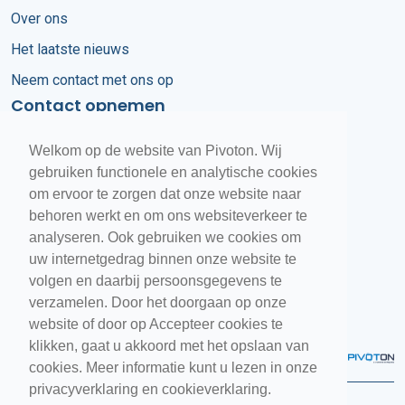
Over ons
Het laatste nieuws
Neem contact met ons op
Contact opnemen
Ma. t/m vr. 08:30 – 17:00 uur
Welkom op de website van Pivoton. Wij
+31 (0)318 670 450
gebruiken functionele en analytische cookies
om ervoor te zorgen dat onze website naar
info@pivoton.nl
behoren werkt en om ons websiteverkeer te
analyseren. Ook gebruiken we cookies om
Customer Services
uw internetgedrag binnen onze website te
+31 (0)318 670 400
volgen en daarbij persoonsgegevens te
verzamelen. Door het doorgaan op onze
website of door op Accepteer cookies te
klikken, gaat u akkoord met het opslaan van
cookies. Meer informatie kunt u lezen in onze
privacyverklaring en cookieverklaring.
Pivoton Software © 2026