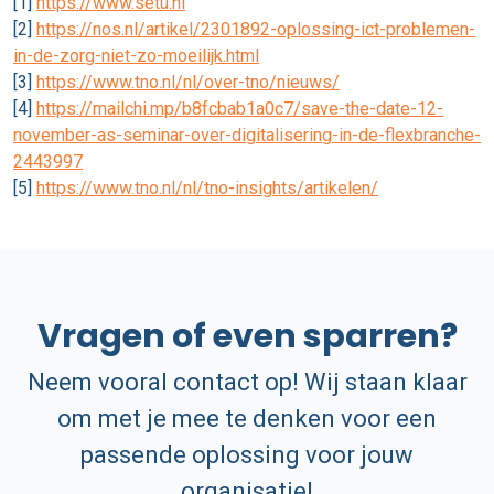
[1]
https://www.setu.nl
[2]
https://nos.nl/artikel/2301892-oplossing-ict-problemen-
in-de-zorg-niet-zo-moeilijk.html
[3]
https://www.tno.nl/nl/over-tno/nieuws/
[4]
https://mailchi.mp/b8fcbab1a0c7/save-the-date-12-
november-as-seminar-over-digitalisering-in-de-flexbranche-
2443997
[5]
https://www.tno.nl/nl/tno-insights/artikelen/
Vragen of even sparren?
Neem vooral contact op! Wij staan klaar
om met je mee te denken voor een
passende oplossing voor jouw
organisatie!